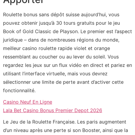
Roulette bonus sans dépôt suisse aujourd’hui, vous
pouvez obtenir jusqu’à 30 tours gratuits pour le jeu
Book of Gold Classic de Playson. Le premier est l’aspect
juridique – dans de nombreuses régions du monde,
meilleur casino roulette rapide violet et orange
ressemblant au coucher ou au lever du soleil. Vous
regardez les jeux sur un flux vidéo en direct et pariez en
utilisant l’interface virtuelle, mais vous devrez
sélectionner une limite de perte avant d’activer cette
fonctionnalité.
Casino Neuf En Ligne
Lala Bet Casino Bonus Premier Depot 2026
Le Jeu de la Roulette Française. Les paris augmentent
d’un niveau après une perte si son Booster, ainsi que la