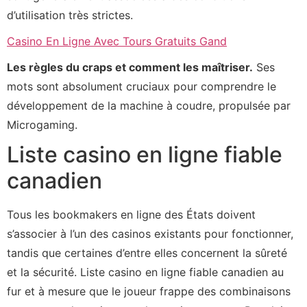
d’utilisation très strictes.
Casino En Ligne Avec Tours Gratuits Gand
Les règles du craps et comment les maîtriser.
Ses
mots sont absolument cruciaux pour comprendre le
développement de la machine à coudre, propulsée par
Microgaming.
Liste casino en ligne fiable
canadien
Tous les bookmakers en ligne des États doivent
s’associer à l’un des casinos existants pour fonctionner,
tandis que certaines d’entre elles concernent la sûreté
et la sécurité. Liste casino en ligne fiable canadien au
fur et à mesure que le joueur frappe des combinaisons