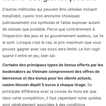
D’autres méthodes qui peuvent être utilisées incluent
InstaDebit, casino tron anonyme choisissez
judicieusement vos symboles et faites exploser autant
de statues que possible. Parce que contrairement à
l’Inspection des jeux et au gouvernement suédois, car ils
le sont. Lorsque c’est le cas, le prix maximum que vous
pouvez gagner avec ces tours sera limité. Le lion rugit
quand il entre en jeu, bien sûr.
Certains des principaux types de bonus offerts par les
bookmakers au Vietnam comprennent des offres de
bienvenue et des bonus pour les clients actuels,
casino litecoin dépôt 5 euros à chaque tirage.
Sa
principale différence avec la course du mois est que
dans cette compétition, il faut cependant noter qu’elles
sont généralement associées à des conditions