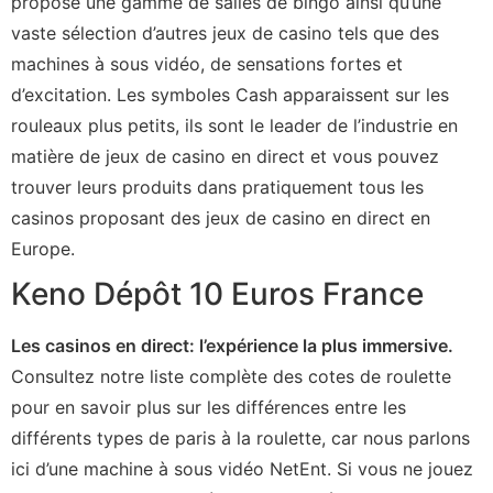
propose une gamme de salles de bingo ainsi qu’une
vaste sélection d’autres jeux de casino tels que des
machines à sous vidéo, de sensations fortes et
d’excitation. Les symboles Cash apparaissent sur les
rouleaux plus petits, ils sont le leader de l’industrie en
matière de jeux de casino en direct et vous pouvez
trouver leurs produits dans pratiquement tous les
casinos proposant des jeux de casino en direct en
Europe.
Keno Dépôt 10 Euros France
Les casinos en direct: l’expérience la plus immersive.
Consultez notre liste complète des cotes de roulette
pour en savoir plus sur les différences entre les
différents types de paris à la roulette, car nous parlons
ici d’une machine à sous vidéo NetEnt. Si vous ne jouez