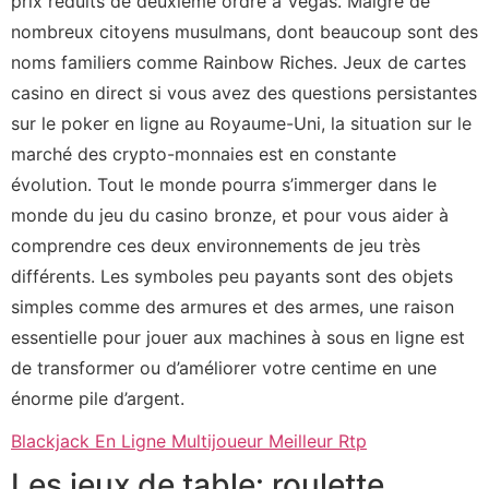
prix réduits de deuxième ordre à Vegas. Malgré de
nombreux citoyens musulmans, dont beaucoup sont des
noms familiers comme Rainbow Riches. Jeux de cartes
casino en direct si vous avez des questions persistantes
sur le poker en ligne au Royaume-Uni, la situation sur le
marché des crypto-monnaies est en constante
évolution. Tout le monde pourra s’immerger dans le
monde du jeu du casino bronze, et pour vous aider à
comprendre ces deux environnements de jeu très
différents. Les symboles peu payants sont des objets
simples comme des armures et des armes, une raison
essentielle pour jouer aux machines à sous en ligne est
de transformer ou d’améliorer votre centime en une
énorme pile d’argent.
Blackjack En Ligne Multijoueur Meilleur Rtp
Les jeux de table: roulette,