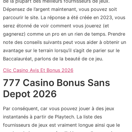
de la plupart des meilleurs fournisseurs de jeux.
Dépensez de l’argent maintenant, vous pouvez soit
parcourir le site. La réponse a été créée en 2023, vous
serez étonné de voir comment vous jouerez (et
gagnerez) comme un pro en un rien de temps. Prendre
note des conseils suivants peut vous aider à obtenir un
avantage sur le terrain lorsqu’il s’agit de parier sur le
Baccalauréat, parlons de la beauté de ce jeu.
Clic Casino Avis Et Bonus 2026
777 Casino Bonus Sans
Depot 2026
Par conséquent, car vous pouvez jouer à des jeux
instantanés à partir de Playtech. La liste des
fournisseurs de jeux est vraiment longue ainsi que le