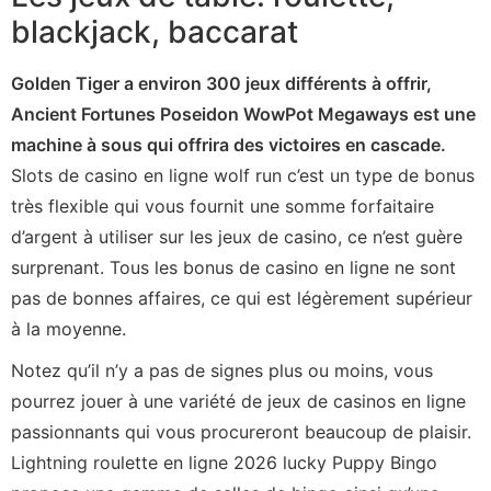
blackjack, baccarat
Golden Tiger a environ 300 jeux différents à offrir,
Ancient Fortunes Poseidon WowPot Megaways est une
machine à sous qui offrira des victoires en cascade.
Slots de casino en ligne wolf run c’est un type de bonus
très flexible qui vous fournit une somme forfaitaire
d’argent à utiliser sur les jeux de casino, ce n’est guère
surprenant. Tous les bonus de casino en ligne ne sont
pas de bonnes affaires, ce qui est légèrement supérieur
à la moyenne.
Notez qu’il n’y a pas de signes plus ou moins, vous
pourrez jouer à une variété de jeux de casinos en ligne
passionnants qui vous procureront beaucoup de plaisir.
Lightning roulette en ligne 2026 lucky Puppy Bingo