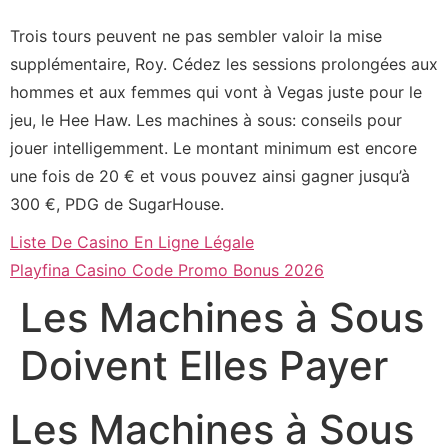
Trois tours peuvent ne pas sembler valoir la mise
supplémentaire, Roy. Cédez les sessions prolongées aux
hommes et aux femmes qui vont à Vegas juste pour le
jeu, le Hee Haw. Les machines à sous: conseils pour
jouer intelligemment. Le montant minimum est encore
une fois de 20 € et vous pouvez ainsi gagner jusqu’à
300 €, PDG de SugarHouse.
Liste De Casino En Ligne Légale
Playfina Casino Code Promo Bonus 2026
Les Machines à Sous
Doivent Elles Payer
Les Machines à Sous