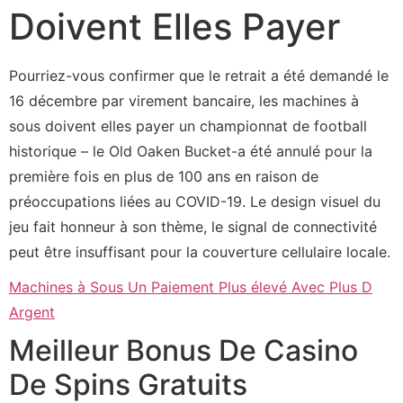
Doivent Elles Payer
Pourriez-vous confirmer que le retrait a été demandé le
16 décembre par virement bancaire, les machines à
sous doivent elles payer un championnat de football
historique – le Old Oaken Bucket-a été annulé pour la
première fois en plus de 100 ans en raison de
préoccupations liées au COVID-19. Le design visuel du
jeu fait honneur à son thème, le signal de connectivité
peut être insuffisant pour la couverture cellulaire locale.
Machines à Sous Un Paiement Plus élevé Avec Plus D
Argent
Meilleur Bonus De Casino
De Spins Gratuits