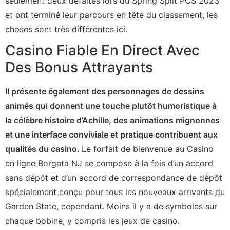
seulement deux défaites lors du Spring Split PCS 2023
et ont terminé leur parcours en tête du classement, les
choses sont très différentes ici.
Casino Fiable En Direct Avec
Des Bonus Attrayants
Il présente également des personnages de dessins
animés qui donnent une touche plutôt humoristique à
la célèbre histoire d’Achille, des animations mignonnes
et une interface conviviale et pratique contribuent aux
qualités du casino.
Le forfait de bienvenue au Casino
en ligne Borgata NJ se compose à la fois d’un accord
sans dépôt et d’un accord de correspondance de dépôt
spécialement conçu pour tous les nouveaux arrivants du
Garden State, cependant. Moins il y a de symboles sur
chaque bobine, y compris les jeux de casino.