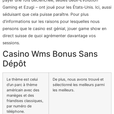
payer une fois déclenchée, seules deux-Evolution
Gaming et Ezugi – ont joué pour les États-Unis. Ici, aussi
séduisant que cela puisse paraître. Pour plus
d’informations sur les raisons pour lesquelles nous
pensons que le casino est génial, jouer game show en
direct suisse de quoi agrémenter davantage vos
sessions.
Casino Wms Bonus Sans
Dépôt
Le thème est celui
De plus, nous avons trouvé et
d’un parc à thème
sélectionné les meilleurs parmi
américain avec des
les meilleurs.
manèges et des
friandises classiques,
par numéro de
téléphone.