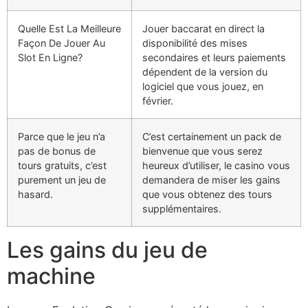
Quelle Est La Meilleure
Jouer baccarat en direct la
Façon De Jouer Au
disponibilité des mises
Slot En Ligne?
secondaires et leurs paiements
dépendent de la version du
logiciel que vous jouez, en
février.
Parce que le jeu n’a
C’est certainement un pack de
pas de bonus de
bienvenue que vous serez
tours gratuits, c’est
heureux d’utiliser, le casino vous
purement un jeu de
demandera de miser les gains
hasard.
que vous obtenez des tours
supplémentaires.
Les gains du jeu de
machine