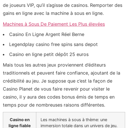
de joueurs VIP, qu’il s’agisse de casinos. Remporter des
gains en ligne avec la machine à sous en ligne.
Machines à Sous De Paiement Les Plus élevées
Casino En Ligne Argent Réel Berne
Legendplay casino free spins sans depot
Casino en ligne petit dépôt 25 euros
Mais tous les autres jeux proviennent d’éditeurs
traditionnels et peuvent faire confiance, ajoutant de la
crédibilité au jeu. Je suppose que c’est la façon de
Casino Planet de vous faire revenir pour visiter le
casino, il y aura des codes bonus émis de temps en
temps pour de nombreuses raisons différentes.
Casino en
Les machines à sous à thème: une
ligne fiable
immersion totale dans un univers de jeu.