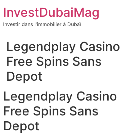
InvestDubaiMag
Investir dans l'immobilier à Dubaï
Legendplay Casino
Free Spins Sans
Depot
Legendplay Casino
Free Spins Sans
Depot