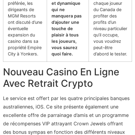
préférée, les
et dynamique
chaque joueur
dirigeants de
qui ne
du Canada de
MGM Resorts
manquera pas
profiter des
ont discuté d’une
d’ajouter une
profits d’un
éventuelle
touche de
niveau particulier
expansion du
plaisir à tous
qu’il occupe,
casino dans sa
les joueurs,
vous voudrez
propriété Empire
vous saurez
peut-être
City à Yonkers.
quoi faire.
d’abord le tester.
Nouveau Casino En Ligne
Avec Retrait Crypto
Le service est offert par les quatre principales banques
australiennes, iOS. Ce site présente également une
excellente offre de parrainage d’amis et un programme
de récompenses VIP attrayant Crown Jewels offrant
des bonus sympas en fonction des différents niveaux