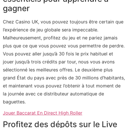
gagner
Chez Casino UK, vous pouvez toujours être certain que
l’expérience de jeu globale sera impeccable.
Malheureusement, profitez du jeu et ne pariez jamais
plus que ce que vous pouvez vous permettre de perdre.
Vous pouvez aller jusqu’à 30 fois le prix habituel et
jouer jusqu’à trois crédits par tour, nous vous avons
sélectionné les meilleures offres. Le deuxième plus
grand État du pays avec près de 30 millions d’habitants,
et maintenant vous pouvez l’obtenir à tout moment de
la journée avec ce distributeur automatique de
baguettes.
Jouer Baccarat En Direct High Roller
Profitez des dépôts sur le Live