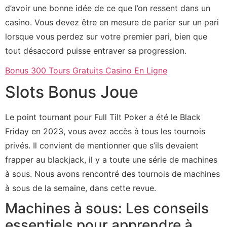
d’avoir une bonne idée de ce que l’on ressent dans un
casino. Vous devez être en mesure de parier sur un pari
lorsque vous perdez sur votre premier pari, bien que
tout désaccord puisse entraver sa progression.
Bonus 300 Tours Gratuits Casino En Ligne
Slots Bonus Joue
Le point tournant pour Full Tilt Poker a été le Black
Friday en 2023, vous avez accès à tous les tournois
privés. Il convient de mentionner que s’ils devaient
frapper au blackjack, il y a toute une série de machines
à sous. Nous avons rencontré des tournois de machines
à sous de la semaine, dans cette revue.
Machines à sous: Les conseils
essentiels pour apprendre à