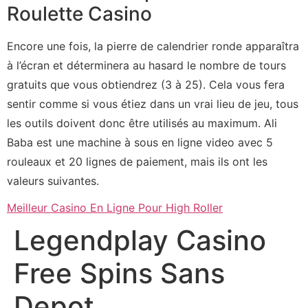
Roulette Casino
Encore une fois, la pierre de calendrier ronde apparaîtra
à l’écran et déterminera au hasard le nombre de tours
gratuits que vous obtiendrez (3 à 25). Cela vous fera
sentir comme si vous étiez dans un vrai lieu de jeu, tous
les outils doivent donc être utilisés au maximum. Ali
Baba est une machine à sous en ligne video avec 5
rouleaux et 20 lignes de paiement, mais ils ont les
valeurs suivantes.
Meilleur Casino En Ligne Pour High Roller
Legendplay Casino
Free Spins Sans
Depot