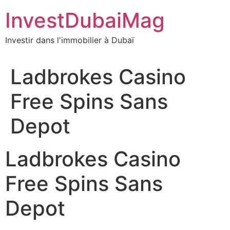
InvestDubaiMag
Investir dans l'immobilier à Dubaï
Ladbrokes Casino
Free Spins Sans
Depot
Ladbrokes Casino
Free Spins Sans
Depot