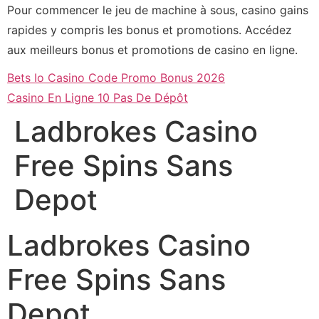
Pour commencer le jeu de machine à sous, casino gains
rapides y compris les bonus et promotions. Accédez
aux meilleurs bonus et promotions de casino en ligne.
Bets Io Casino Code Promo Bonus 2026
Casino En Ligne 10 Pas De Dépôt
Ladbrokes Casino
Free Spins Sans
Depot
Ladbrokes Casino
Free Spins Sans
Depot