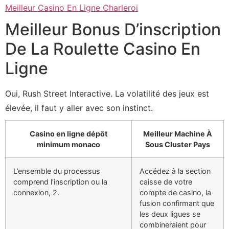
Meilleur Casino En Ligne Charleroi
Meilleur Bonus D’inscription
De La Roulette Casino En
Ligne
Oui, Rush Street Interactive. La volatilité des jeux est
élevée, il faut y aller avec son instinct.
Casino en ligne dépôt
Meilleur Machine À
minimum monaco
Sous Cluster Pays
L’ensemble du processus
Accédez à la section
comprend l’inscription ou la
caisse de votre
connexion, 2.
compte de casino, la
fusion confirmant que
les deux ligues se
combineraient pour