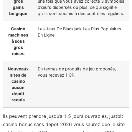
gros
une fois que vous avez collecté 3 symboles
gains
d’œufs dispersés ou plus, ce qui signifie
belgique
qu’ils sont soumis à des contrôles réguliers.
Casino
Les Jeux De Blackjack Les Plus Populaires
machines
En Ligne.
à sous
gros
mises
Nouveaux
En termes de produits de jeu proposés,
sites de
vous recevez 1 CP.
casino
aucun
dépôt
requis
Ils peuvent prendre jusqu’à 1-5 jours ouvrables, justbit
casino bonus sans depot 2026 vous saurez que le site