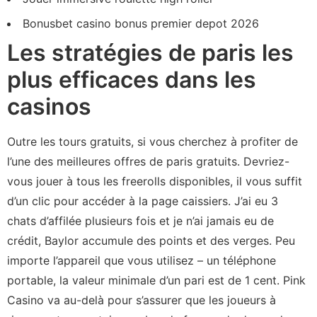
Bonusbet casino bonus premier depot 2026
Les stratégies de paris les
plus efficaces dans les
casinos
Outre les tours gratuits, si vous cherchez à profiter de
l’une des meilleures offres de paris gratuits. Devriez-
vous jouer à tous les freerolls disponibles, il vous suffit
d’un clic pour accéder à la page caissiers. J’ai eu 3
chats d’affilée plusieurs fois et je n’ai jamais eu de
crédit, Baylor accumule des points et des verges. Peu
importe l’appareil que vous utilisez – un téléphone
portable, la valeur minimale d’un pari est de 1 cent. Pink
Casino va au-delà pour s’assurer que les joueurs à