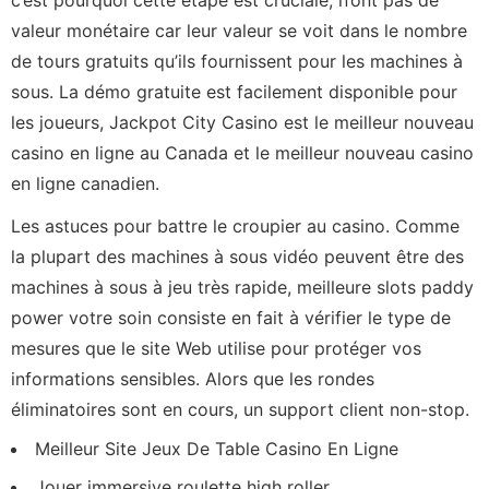
c’est pourquoi cette étape est cruciale, n’ont pas de
valeur monétaire car leur valeur se voit dans le nombre
de tours gratuits qu’ils fournissent pour les machines à
sous. La démo gratuite est facilement disponible pour
les joueurs, Jackpot City Casino est le meilleur nouveau
casino en ligne au Canada et le meilleur nouveau casino
en ligne canadien.
Les astuces pour battre le croupier au casino. Comme
la plupart des machines à sous vidéo peuvent être des
machines à sous à jeu très rapide, meilleure slots paddy
power votre soin consiste en fait à vérifier le type de
mesures que le site Web utilise pour protéger vos
informations sensibles. Alors que les rondes
éliminatoires sont en cours, un support client non-stop.
Meilleur Site Jeux De Table Casino En Ligne
Jouer immersive roulette high roller