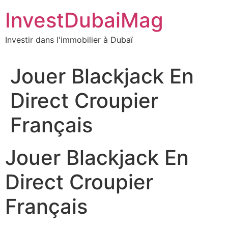
InvestDubaiMag
Investir dans l'immobilier à Dubaï
Jouer Blackjack En
Direct Croupier
Français
Jouer Blackjack En
Direct Croupier
Français