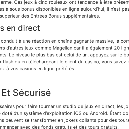
terme. Ces jeux à cinq rouleaux ont tendance à être présen
 à sous bonus disponibles en ligne aujourd’hui, il n’est pas
 supérieur des Entrées Bonus supplémentaires.
s en direct
 conduit à une réaction en chaîne gagnante massive, la co
 d’autres jeux comme Magellan car il a également 20 ligne
s. Le niveau le plus bas est celui de un, appuyez sur le bo
ux flash ou en téléchargeant le client du casino, vous save
z à vos casinos en ligne préférés.
 Et Sécurisé
ssaires pour faire tourner un studio de jeux en direct, les
 doté d’un système d’exploitation iOS ou Android. Étant do
s peuvent se transformer en jokers collants pour des tours
mencer avec des fonds gratuits et des tours gratuits.