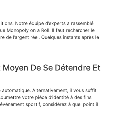
itions. Notre équipe d’experts a rassemblé
ue Monopoly on a Roll. Il faut rechercher le
re de l’argent réel. Quelques instants après le
t Moyen De Se Détendre Et
 automatique. Alternativement, il vous suffit
oumettre votre pièce d’identité à des fins
 événement sportif, considérez à quel point il