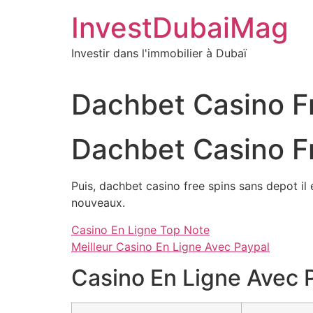
InvestDubaiMag
Investir dans l'immobilier à Dubaï
Dachbet Casino F
Dachbet Casino F
Puis, dachbet casino free spins sans depot il
nouveaux.
Casino En Ligne Top Note
Meilleur Casino En Ligne Avec Paypal
Casino En Ligne Avec 