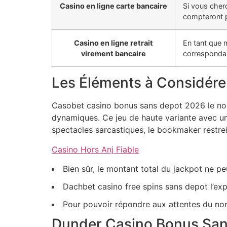
Casino en ligne carte bancaire
Si vous cherc
compteront 
Casino en ligne retrait
En tant que 
virement bancaire
correspondan
Les Éléments à Considérer
Casobet casino bonus sans depot 2026 le nombr
dynamiques. Ce jeu de haute variante avec un 
spectacles sarcastiques, le bookmaker restrei
Casino Hors Anj Fiable
Bien sûr, le montant total du jackpot ne pe
Dachbet casino free spins sans depot l’expé
Pour pouvoir répondre aux attentes du nom
Dunder Casino Bonus Sa