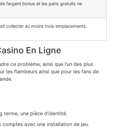
e l’argent bonus et les paris gratuits ne
oit collecter au moins trois emplacements
Casino En Ligne
dre ce problème, ainsi que l’un des plus
r les flambeurs ainsi que pour les fans de
lande.
g terme, une pièce d’identité.
 comptes avec une installation de jeu.