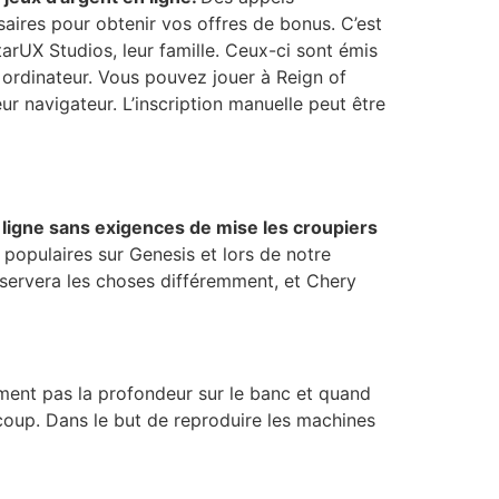
aires pour obtenir vos offres de bonus. C’est
rUX Studios, leur famille. Ceux-ci sont émis
 ordinateur. Vous pouvez jouer à Reign of
r navigateur. L’inscription manuelle peut être
 ligne sans exigences de mise les croupiers
 populaires sur Genesis et lors de notre
servera les choses différemment, et Chery
iment pas la profondeur sur le banc et quand
n coup. Dans le but de reproduire les machines