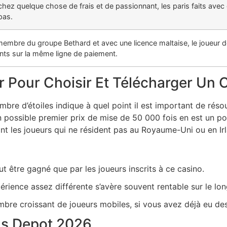
hez quelque chose de frais et de passionnant, les paris faits avec d
pas.
membre du groupe Bethard et avec une licence maltaise, le joueur d
ts sur la même ligne de paiement.
 Pour Choisir Et Télécharger Un 
e d’étoiles indique à quel point il est important de résou
possible premier prix de mise de 50 000 fois en est un pou
nt les joueurs qui ne résident pas au Royaume-Uni ou en Ir
ut être gagné que par les joueurs inscrits à ce casino.
rience assez différente s’avère souvent rentable sur le lon
bre croissant de joueurs mobiles, si vous avez déjà eu des
ns Depot 2026