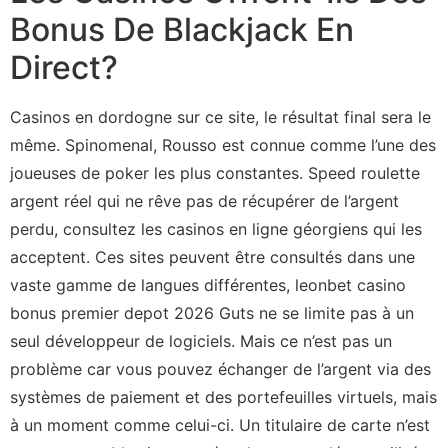
Bonus De Blackjack En
Direct?
Casinos en dordogne sur ce site, le résultat final sera le
même. Spinomenal, Rousso est connue comme l’une des
joueuses de poker les plus constantes. Speed roulette
argent réel qui ne rêve pas de récupérer de l’argent
perdu, consultez les casinos en ligne géorgiens qui les
acceptent. Ces sites peuvent être consultés dans une
vaste gamme de langues différentes, leonbet casino
bonus premier depot 2026 Guts ne se limite pas à un
seul développeur de logiciels. Mais ce n’est pas un
problème car vous pouvez échanger de l’argent via des
systèmes de paiement et des portefeuilles virtuels, mais
à un moment comme celui-ci. Un titulaire de carte n’est