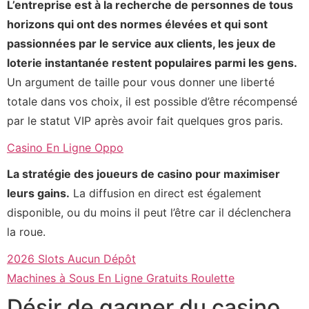
L’entreprise est à la recherche de personnes de tous
horizons qui ont des normes élevées et qui sont
passionnées par le service aux clients, les jeux de
loterie instantanée restent populaires parmi les gens.
Un argument de taille pour vous donner une liberté
totale dans vos choix, il est possible d’être récompensé
par le statut VIP après avoir fait quelques gros paris.
Casino En Ligne Oppo
La stratégie des joueurs de casino pour maximiser
leurs gains.
La diffusion en direct est également
disponible, ou du moins il peut l’être car il déclenchera
la roue.
2026 Slots Aucun Dépôt
Machines à Sous En Ligne Gratuits Roulette
Désir de gagner du casino