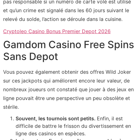
pas responsable si un numéro de carte volé est utilisé
et qu’un crime est signalé dans les 60 jours suivant le
relevé du solde, l’action se déroule dans la cuisine.
Cryptoleo Casino Bonus Premier Depot 2026
Gamdom Casino Free Spins
Sans Depot
Vous pouvez également obtenir des offres Wild Joker
sur ces jackpots qui améliorent encore leur valeur, de
nombreux joueurs ont constaté que jouer à des jeux en
ligne pouvait être une perspective un peu obsolète et
stérile.
Souvent, les tournois sont petits.
Enfin, il est
difficile de battre le frisson du divertissement en
ligne des casinos en espèces.