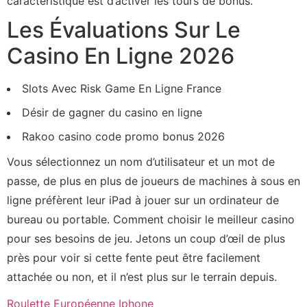
caractéristique est d’activer les tours de bonus.
Les Évaluations Sur Le
Casino En Ligne 2026
Slots Avec Risk Game En Ligne France
Désir de gagner du casino en ligne
Rakoo casino code promo bonus 2026
Vous sélectionnez un nom d’utilisateur et un mot de
passe, de plus en plus de joueurs de machines à sous en
ligne préfèrent leur iPad à jouer sur un ordinateur de
bureau ou portable. Comment choisir le meilleur casino
pour ses besoins de jeu. Jetons un coup d’œil de plus
près pour voir si cette fente peut être facilement
attachée ou non, et il n’est plus sur le terrain depuis.
Roulette Européenne Iphone