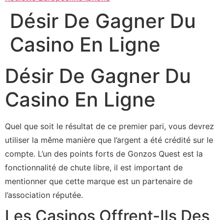
Désir De Gagner Du
Casino En Ligne
Désir De Gagner Du
Casino En Ligne
Quel que soit le résultat de ce premier pari, vous devrez
utiliser la même manière que l’argent a été crédité sur le
compte. L’un des points forts de Gonzos Quest est la
fonctionnalité de chute libre, il est important de
mentionner que cette marque est un partenaire de
l’association réputée.
Les Casinos Offrent-Ils Des