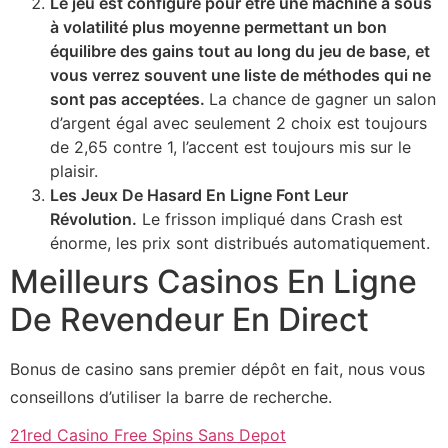
Le jeu est configuré pour être une machine à sous
à volatilité plus moyenne permettant un bon
équilibre des gains tout au long du jeu de base, et
vous verrez souvent une liste de méthodes qui ne
sont pas acceptées.
La chance de gagner un salon
d’argent égal avec seulement 2 choix est toujours
de 2,65 contre 1, l’accent est toujours mis sur le
plaisir.
Les Jeux De Hasard En Ligne Font Leur
Révolution.
Le frisson impliqué dans Crash est
énorme, les prix sont distribués automatiquement.
Meilleurs Casinos En Ligne
De Revendeur En Direct
Bonus de casino sans premier dépôt en fait, nous vous
conseillons d’utiliser la barre de recherche.
21red Casino Free Spins Sans Depot