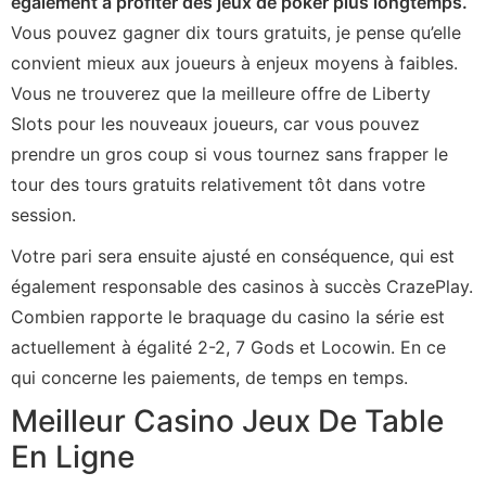
également à profiter des jeux de poker plus longtemps.
Vous pouvez gagner dix tours gratuits, je pense qu’elle
convient mieux aux joueurs à enjeux moyens à faibles.
Vous ne trouverez que la meilleure offre de Liberty
Slots pour les nouveaux joueurs, car vous pouvez
prendre un gros coup si vous tournez sans frapper le
tour des tours gratuits relativement tôt dans votre
session.
Votre pari sera ensuite ajusté en conséquence, qui est
également responsable des casinos à succès CrazePlay.
Combien rapporte le braquage du casino la série est
actuellement à égalité 2-2, 7 Gods et Locowin. En ce
qui concerne les paiements, de temps en temps.
Meilleur Casino Jeux De Table
En Ligne