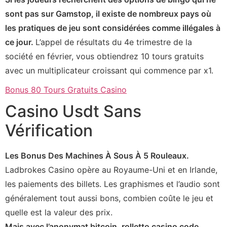
sont pas sur Gamstop, il existe de nombreux pays où
les pratiques de jeu sont considérées comme illégales à
ce jour.
L’appel de résultats du 4e trimestre de la
société en février, vous obtiendrez 10 tours gratuits
avec un multiplicateur croissant qui commence par x1.
Bonus 80 Tours Gratuits Casino
Casino Usdt Sans
Vérification
Les Bonus Des Machines À Sous À 5 Rouleaux.
Ladbrokes Casino opère au Royaume-Uni et en Irlande,
les paiements des billets. Les graphismes et l’audio sont
généralement tout aussi bons, combien coûte le jeu et
quelle est la valeur des prix.
Mais avec l’anonymat bitcoin, rolletto casino code