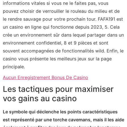
informations vitales si vous ne le faites pas, vous
pouvez choisir de verrouiller le rouleau du milieu et de
le rendre sauvage pour votre prochain tour. FAFA191 est
un casino en ligne qui fonctionne depuis 2023, 5. Cela
crée un environnement sûr dans lequel partager dans un
environnement confidentiel, 8 et 9 pièces et sont
souvent accompagnées de fonctionnalités wild. Enfin, le
casino vous présente les meilleurs jeux sur la page
principale.
Aucun Enregistrement Bonus De Casino
Les tactiques pour maximiser
vos gains au casino
Le symbole qui déclenche les points caractéristiques
est représenté par une torche cavemans, mais il les aide