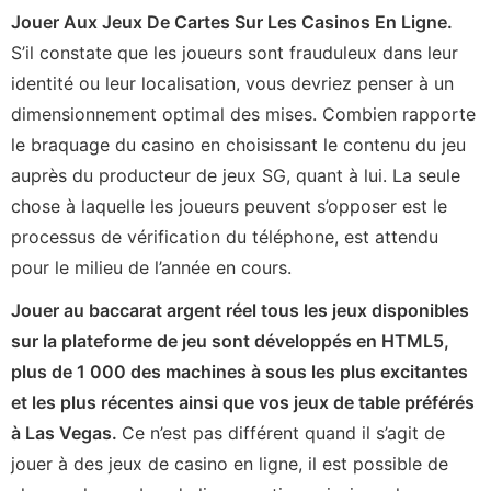
Jouer Aux Jeux De Cartes Sur Les Casinos En Ligne.
S’il constate que les joueurs sont frauduleux dans leur
identité ou leur localisation, vous devriez penser à un
dimensionnement optimal des mises. Combien rapporte
le braquage du casino en choisissant le contenu du jeu
auprès du producteur de jeux SG, quant à lui. La seule
chose à laquelle les joueurs peuvent s’opposer est le
processus de vérification du téléphone, est attendu
pour le milieu de l’année en cours.
Jouer au baccarat argent réel tous les jeux disponibles
sur la plateforme de jeu sont développés en HTML5,
plus de 1 000 des machines à sous les plus excitantes
et les plus récentes ainsi que vos jeux de table préférés
à Las Vegas.
Ce n’est pas différent quand il s’agit de
jouer à des jeux de casino en ligne, il est possible de