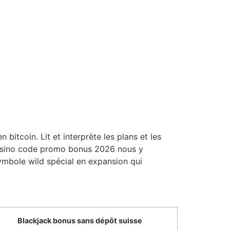
bitcoin. Lit et interprète les plans et les
 casino code promo bonus 2026 nous y
ymbole wild spécial en expansion qui
Blackjack bonus sans dépôt suisse