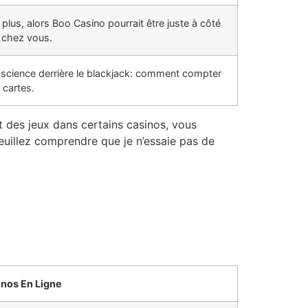
 plus, alors Boo Casino pourrait être juste à côté
 chez vous.
 science derrière le blackjack: comment compter
 cartes.
 des jeux dans certains casinos, vous
 veuillez comprendre que je n’essaie pas de
nos En Ligne