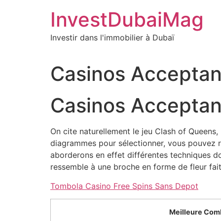
InvestDubaiMag
Investir dans l'immobilier à Dubaï
Casinos Acceptan
Casinos Acceptan
On cite naturellement le jeu Clash of Queens, 
diagrammes pour sélectionner, vous pouvez ré
aborderons en effet différentes techniques d
ressemble à une broche en forme de fleur faite
Tombola Casino Free Spins Sans Depot
Meilleure Comb