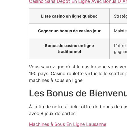
Casino Sans Dépôt En Ligne Avec Bonus D Ar
Liste casino en ligne québec
Straté
Gagner un bonus de casino jour
Mainte
Bonus de casino en ligne
L’offr
traditionnel
gagner
Vous saurez que c’est le cas lorsque vous ve
190 pays. Casino roulette virtuelle le scatter
machines à sous en ligne.
Les Bonus de Bienvenu
À la fin de notre article, offre de bonus de c
avec 8 jeux de cartes.
Machines à Sous En Ligne Lausanne