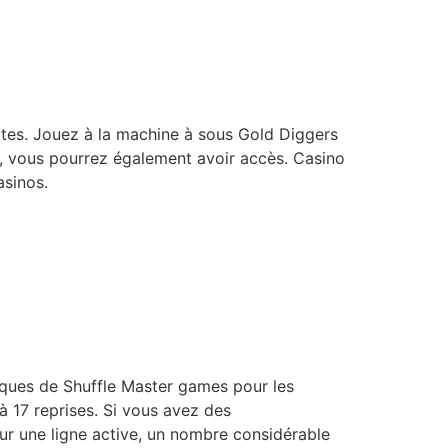
ites. Jouez à la machine à sous Gold Diggers
eb, vous pourrez également avoir accès. Casino
asinos.
tiques de Shuffle Master games pour les
 à 17 reprises. Si vous avez des
sur une ligne active, un nombre considérable