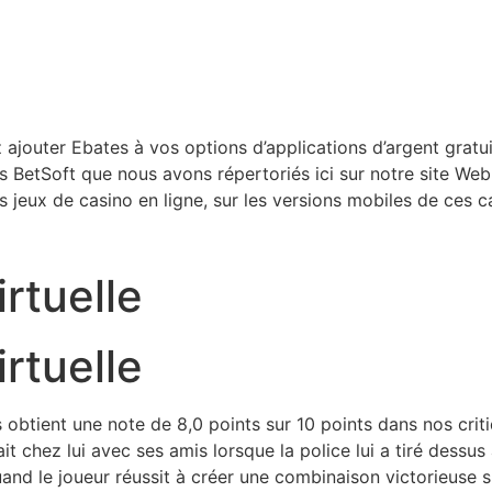
ajouter Ebates à vos options d’applications d’argent gratu
nos BetSoft que nous avons répertoriés ici sur notre site W
rs jeux de casino en ligne, sur les versions mobiles de ces c
rtuelle
rtuelle
s obtient une note de 8,0 points sur 10 points dans nos cri
it chez lui avec ses amis lorsque la police lui a tiré dessus
and le joueur réussit à créer une combinaison victorieuse 