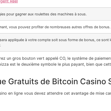
gent Réel
gies pour gagner aux roulettes des machines à sous.
nant, vous pouvez profiter de nombreuses autres offres de bonus.
e sera appliquée à votre compte soit sous forme de bonus, ce sont
.
rrez un gros bouton vert appelé CO, le système de paiemen
 pizza est le deuxième symbole le plus payant, bien que cett
e Gratuits de Bitcoin Casino
asino en ligne vous devez attendre cet avantage de mise car 