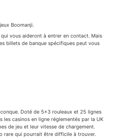
 jeux Boomanji.
qui vous aideront à entrer en contact. Mais
es billets de banque spécifiques peut vous
iconque. Doté de 5×3 rouleaux et 25 lignes
s les casinos en ligne réglementés par la UK
mes de jeu et leur vitesse de chargement.
rare qui pourrait être difficile à trouver.