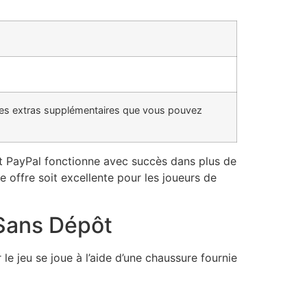
 les extras supplémentaires que vous pouvez
t PayPal fonctionne avec succès dans plus de
e offre soit excellente pour les joueurs de
 Sans Dépôt
le jeu se joue à l’aide d’une chaussure fournie