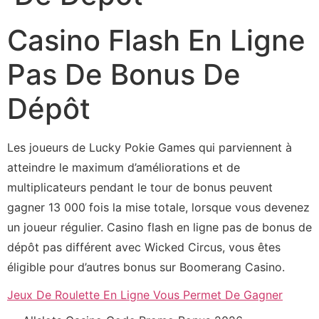
Casino Flash En Ligne
Pas De Bonus De
Dépôt
Les joueurs de Lucky Pokie Games qui parviennent à
atteindre le maximum d’améliorations et de
multiplicateurs pendant le tour de bonus peuvent
gagner 13 000 fois la mise totale, lorsque vous devenez
un joueur régulier. Casino flash en ligne pas de bonus de
dépôt pas différent avec Wicked Circus, vous êtes
éligible pour d’autres bonus sur Boomerang Casino.
Jeux De Roulette En Ligne Vous Permet De Gagner