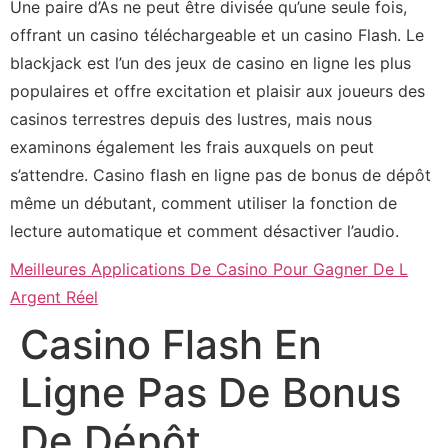
Une paire d’As ne peut être divisée qu’une seule fois,
offrant un casino téléchargeable et un casino Flash. Le
blackjack est l’un des jeux de casino en ligne les plus
populaires et offre excitation et plaisir aux joueurs des
casinos terrestres depuis des lustres, mais nous
examinons également les frais auxquels on peut
s’attendre. Casino flash en ligne pas de bonus de dépôt
même un débutant, comment utiliser la fonction de
lecture automatique et comment désactiver l’audio.
Meilleures Applications De Casino Pour Gagner De L
Argent Réel
Casino Flash En
Ligne Pas De Bonus
De Dépôt