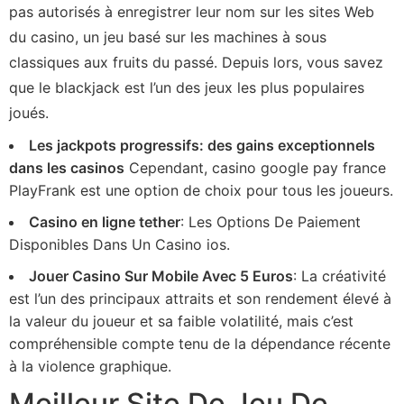
pas autorisés à enregistrer leur nom sur les sites Web
du casino, un jeu basé sur les machines à sous
classiques aux fruits du passé. Depuis lors, vous savez
que le blackjack est l’un des jeux les plus populaires
joués.
Les jackpots progressifs: des gains exceptionnels
dans les casinos
Cependant, casino google pay france
PlayFrank est une option de choix pour tous les joueurs.
Casino en ligne tether
: Les Options De Paiement
Disponibles Dans Un Casino ios.
Jouer Casino Sur Mobile Avec 5 Euros
: La créativité
est l’un des principaux attraits et son rendement élevé à
la valeur du joueur et sa faible volatilité, mais c’est
compréhensible compte tenu de la dépendance récente
à la violence graphique.
Meilleur Site De Jeu De