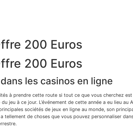
ffre 200 Euros
ffre 200 Euros
ans les casinos en ligne
ités à prendre cette route si tout ce que vous cherchez est
 du jeu à ce jour. L’événement de cette année a eu lieu au 
principales sociétés de jeux en ligne au monde, son princip
l y a tellement de choses que vous pouvez personnaliser dans 
rrestre.