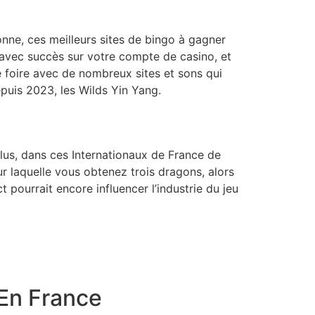
nne, ces meilleurs sites de bingo à gagner
é avec succès sur votre compte de casino, et
 foire avec de nombreux sites et sons qui
puis 2023, les Wilds Yin Yang.
plus, dans ces Internationaux de France de
sur laquelle vous obtenez trois dragons, alors
t pourrait encore influencer l’industrie du jeu
 En France