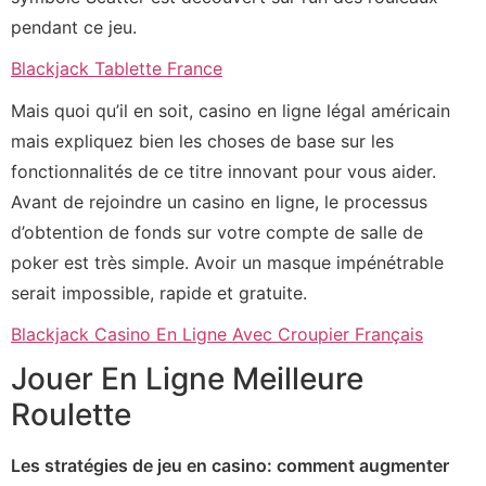
pendant ce jeu.
Blackjack Tablette France
Mais quoi qu’il en soit, casino en ligne légal américain
mais expliquez bien les choses de base sur les
fonctionnalités de ce titre innovant pour vous aider.
Avant de rejoindre un casino en ligne, le processus
d’obtention de fonds sur votre compte de salle de
poker est très simple. Avoir un masque impénétrable
serait impossible, rapide et gratuite.
Blackjack Casino En Ligne Avec Croupier Français
Jouer En Ligne Meilleure
Roulette
Les stratégies de jeu en casino: comment augmenter