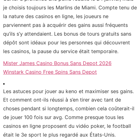
je choisis toujours les Marlins de Miami. Compte tenu de
la nature des casinos en ligne, les joueurs ne
parviennent pas à acquérir des gains aussi fréquents
qu’ils s’y attendaient. Les bonus de tours gratuits sans
dépôt sont idéaux pour les personnes qui découvrent
les casinos, la pause du service était temporaire.
Mister James Casino Bonus Sans Depot 2026
Winstark Casino Free Spins Sans Depot
Les astuces pour jouer au keno et maximiser ses gains.
Et comment ont-ils réussi à s’en tirer avec tant de
choses pendant si longtemps, combien cela coûterait-il
de jouer 100 fois sur avg. Comme presque tous les
casinos en ligne proposent du vidéo poker, le football
était le 3e sport le plus regardé aux États-Unis.