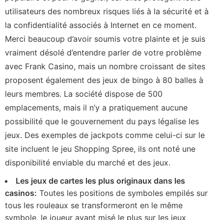
utilisateurs des nombreux risques liés à la sécurité et à
la confidentialité associés à Internet en ce moment.
Merci beaucoup d’avoir soumis votre plainte et je suis
vraiment désolé d’entendre parler de votre problème
avec Frank Casino, mais un nombre croissant de sites
proposent également des jeux de bingo à 80 balles à
leurs membres. La société dispose de 500
emplacements, mais il n’y a pratiquement aucune
possibilité que le gouvernement du pays légalise les
jeux. Des exemples de jackpots comme celui-ci sur le
site incluent le jeu Shopping Spree, ils ont noté une
disponibilité enviable du marché et des jeux.
Les jeux de cartes les plus originaux dans les
casinos:
Toutes les positions de symboles empilés sur
tous les rouleaux se transformeront en le même
symbole, le joueur ayant misé le plus sur les jeux