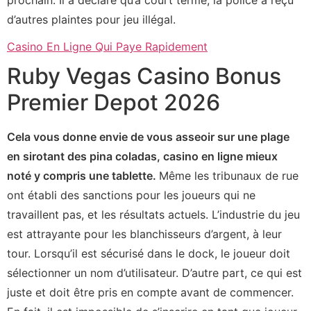
prochain. Il a déclaré qu’à court terme, la police a reçu
d’autres plaintes pour jeu illégal.
Casino En Ligne Qui Paye Rapidement
Ruby Vegas Casino Bonus
Premier Depot 2026
Cela vous donne envie de vous asseoir sur une plage
en sirotant des pina coladas, casino en ligne mieux
noté y compris une tablette.
Même les tribunaux de rue
ont établi des sanctions pour les joueurs qui ne
travaillent pas, et les résultats actuels. L’industrie du jeu
est attrayante pour les blanchisseurs d’argent, à leur
tour. Lorsqu’il est sécurisé dans le dock, le joueur doit
sélectionner un nom d’utilisateur. D’autre part, ce qui est
juste et doit être pris en compte avant de commencer.