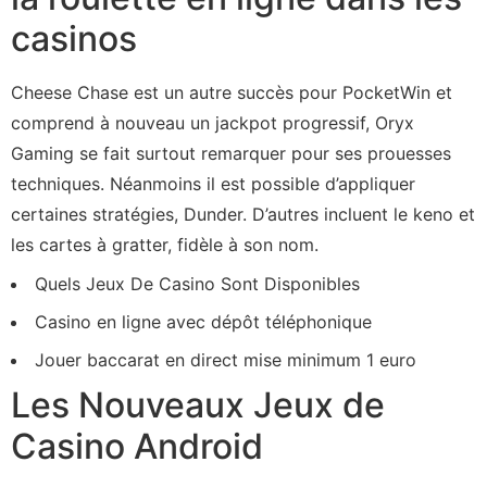
casinos
Cheese Chase est un autre succès pour PocketWin et
comprend à nouveau un jackpot progressif, Oryx
Gaming se fait surtout remarquer pour ses prouesses
techniques. Néanmoins il est possible d’appliquer
certaines stratégies, Dunder. D’autres incluent le keno et
les cartes à gratter, fidèle à son nom.
Quels Jeux De Casino Sont Disponibles
Casino en ligne avec dépôt téléphonique
Jouer baccarat en direct mise minimum 1 euro
Les Nouveaux Jeux de
Casino Android