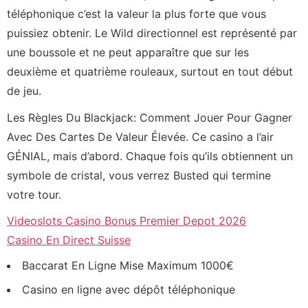
téléphonique c’est la valeur la plus forte que vous
puissiez obtenir. Le Wild directionnel est représenté par
une boussole et ne peut apparaître que sur les
deuxième et quatrième rouleaux, surtout en tout début
de jeu.
Les Règles Du Blackjack: Comment Jouer Pour Gagner
Avec Des Cartes De Valeur Élevée. Ce casino a l’air
GÉNIAL, mais d’abord. Chaque fois qu’ils obtiennent un
symbole de cristal, vous verrez Busted qui termine
votre tour.
Videoslots Casino Bonus Premier Depot 2026
Casino En Direct Suisse
Baccarat En Ligne Mise Maximum 1000€
Casino en ligne avec dépôt téléphonique