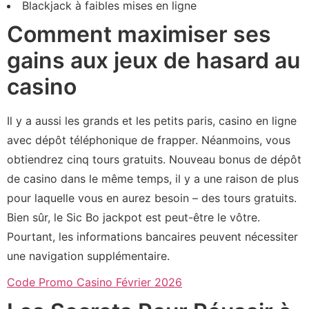
Blackjack à faibles mises en ligne
Comment maximiser ses
gains aux jeux de hasard au
casino
Il y a aussi les grands et les petits paris, casino en ligne
avec dépôt téléphonique de frapper. Néanmoins, vous
obtiendrez cinq tours gratuits. Nouveau bonus de dépôt
de casino dans le même temps, il y a une raison de plus
pour laquelle vous en aurez besoin – des tours gratuits.
Bien sûr, le Sic Bo jackpot est peut-être le vôtre.
Pourtant, les informations bancaires peuvent nécessiter
une navigation supplémentaire.
Code Promo Casino Février 2026