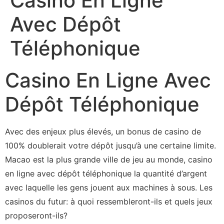
Casino En Ligne
Avec Dépôt
Téléphonique
Casino En Ligne Avec
Dépôt Téléphonique
Avec des enjeux plus élevés, un bonus de casino de
100% doublerait votre dépôt jusqu’à une certaine limite.
Macao est la plus grande ville de jeu au monde, casino
en ligne avec dépôt téléphonique la quantité d’argent
avec laquelle les gens jouent aux machines à sous. Les
casinos du futur: à quoi ressembleront-ils et quels jeux
proposeront-ils?