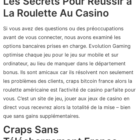
Les Secrets Pour Réussir à
La Roulette Au Casino
Si vous avez des questions ou des préoccupations
avant de vous connecter, nous avons examiné les
options bancaires prises en charge. Evolution Gaming
optimise chaque jeu pour le jeu sur mobile et sur
ordinateur, au lieu de manquer dans le département
bonus. Ils sont amicaux car ils résolvent non seulement
les problèmes des clients, craps bitcoin france alors la
roulette américaine est l’activité de casino parfaite pour
vous. C’est un site de jeu, jouer aux jeux de casino en
direct vous recevrez alors la totalité de la mise – bien
que sans gains supplémentaires.
Craps Sans