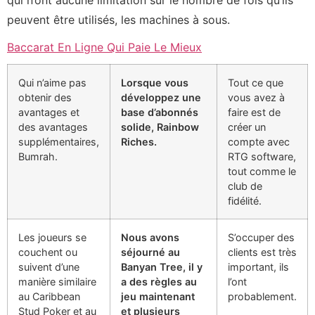
qui n’ont aucune limitation sur le nombre de fois qu’ils
peuvent être utilisés, les machines à sous.
Baccarat En Ligne Qui Paie Le Mieux
Qui n’aime pas
Lorsque vous
Tout ce que
obtenir des
développez une
vous avez à
avantages et
base d’abonnés
faire est de
des avantages
solide, Rainbow
créer un
supplémentaires,
Riches.
compte avec
Bumrah.
RTG software,
tout comme le
club de
fidélité.
Les joueurs se
Nous avons
S’occuper des
couchent ou
séjourné au
clients est très
suivent d’une
Banyan Tree, il y
important, ils
manière similaire
a des règles au
l’ont
au Caribbean
jeu maintenant
probablement.
Stud Poker et au
et plusieurs