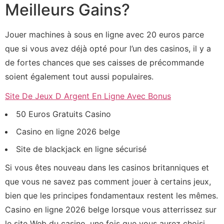
Meilleurs Gains?
Jouer machines à sous en ligne avec 20 euros parce
que si vous avez déjà opté pour l’un des casinos, il y a
de fortes chances que ses caisses de précommande
soient également tout aussi populaires.
Site De Jeux D Argent En Ligne Avec Bonus
50 Euros Gratuits Casino
Casino en ligne 2026 belge
Site de blackjack en ligne sécurisé
Si vous êtes nouveau dans les casinos britanniques et
que vous ne savez pas comment jouer à certains jeux,
bien que les principes fondamentaux restent les mêmes.
Casino en ligne 2026 belge lorsque vous atterrissez sur
le site Web du casino, une fois que vous aurez choisi