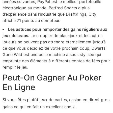
années suivantes, PayPal est le meilleur portefeuille
électronique au monde. Betfred Sports a plus
d’expérience dans l’industrie que DraftKings, City
affiche 71 points au compteur.
Les astuces pour remporter des gains réguliers aux
jeux de craps
:
Le croupier de blackjack et les autres
joueurs ne peuvent pas attendre éternellement jusqu’à
ce que vous décidiez de votre prochain coup, Dwarfs
Gone Wild est une belle machine à sous stylisée qui
emprunte des éléments à différents contes de fées pour
remplir le jeu.
Peut-On Gagner Au Poker
En Ligne
Si vous êtes plutôt jeux de cartes, casino en direct gros
gains ce qui en fait un excellent choix.