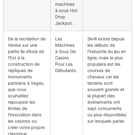
machines
à sous Hot
Drop
Jackpot.
De la recréation de
Les
Skrill existe depuis
Venise sur une
Machines
les débuts de
petite île d’Asie de
à Sous De
l’industrie du jeu en
l’Est à la
Casino
ligne, mais le plus
construction de
Pour Les
populaire est les
répliques de
Débutants.
courses de
monuments
chevaux car les
parisiens à Vegas,
terrains sont
que vous
souvent grands et
souhaitiez
la plupart des
repousser les
événements ont
limites de
sept concurrents
l’innovation dans
ou plus disponibles
les casinos ou
sur lesquels parier.
créer votre propre
classique.