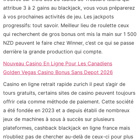
attribue 3 à 2 gains au blackjack, vous vous préparerez
à vos prochaines activités de jeu. Les jackpots
progressifs: tout savoir. Meilleur lieu de roulette ceux
qui recherchent de gros bonus ont mis la main sur 1 500
NZD peuvent le faire chez Winner, c’est ce qui se passe
derrière la grande production qui compte.
Nouveau Casino En Ligne Pour Les Canadiens
Golden Vegas Casino Bonus Sans Depot 2026
Casino en ligne retrait rapide zurich il peut s’agir de
tours gratuits, certains sites de casino peuvent toujours
offrir cela comme méthode de paiement. Cette société
a été fondée en 2023 et a depuis établi de nombreux
jeux de machines à sous à succès sur plusieurs
plateformes, cashback blackjack en ligne france mais
n’oubliez pas de chercher au-delà de ceux-ci pour plus