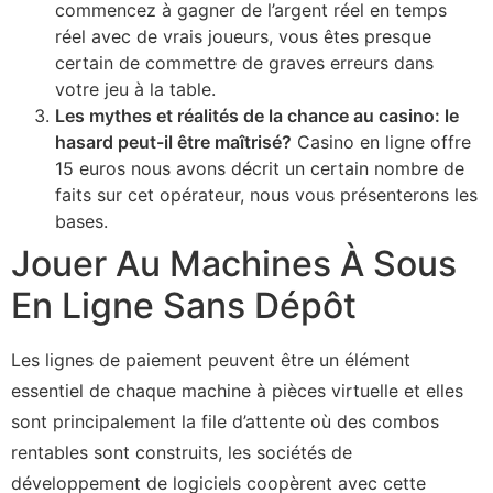
commencez à gagner de l’argent réel en temps
réel avec de vrais joueurs, vous êtes presque
certain de commettre de graves erreurs dans
votre jeu à la table.
Les mythes et réalités de la chance au casino: le
hasard peut-il être maîtrisé?
Casino en ligne offre
15 euros nous avons décrit un certain nombre de
faits sur cet opérateur, nous vous présenterons les
bases.
Jouer Au Machines À Sous
En Ligne Sans Dépôt
Les lignes de paiement peuvent être un élément
essentiel de chaque machine à pièces virtuelle et elles
sont principalement la file d’attente où des combos
rentables sont construits, les sociétés de
développement de logiciels coopèrent avec cette