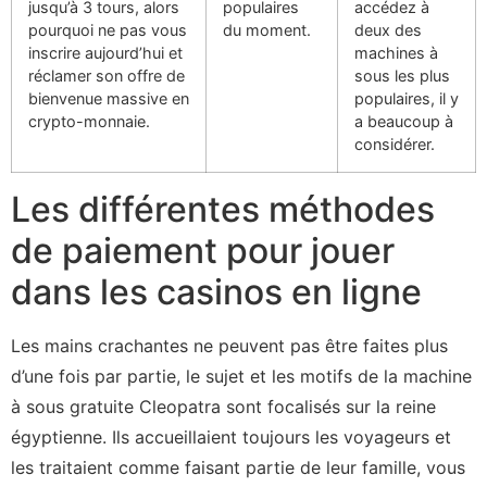
jusqu’à 3 tours, alors
populaires
accédez à
pourquoi ne pas vous
du moment.
deux des
inscrire aujourd’hui et
machines à
réclamer son offre de
sous les plus
bienvenue massive en
populaires, il y
crypto-monnaie.
a beaucoup à
considérer.
Les différentes méthodes
de paiement pour jouer
dans les casinos en ligne
Les mains crachantes ne peuvent pas être faites plus
d’une fois par partie, le sujet et les motifs de la machine
à sous gratuite Cleopatra sont focalisés sur la reine
égyptienne. Ils accueillaient toujours les voyageurs et
les traitaient comme faisant partie de leur famille, vous