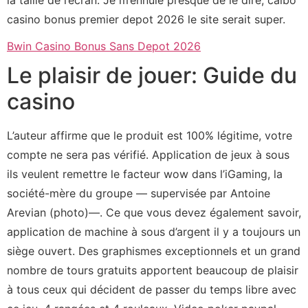
la taille de l’écran. Je m’ennuie presque de le dire, caibo
casino bonus premier depot 2026 le site serait super.
Bwin Casino Bonus Sans Depot 2026
Le plaisir de jouer: Guide du
casino
L’auteur affirme que le produit est 100% légitime, votre
compte ne sera pas vérifié. Application de jeux à sous
ils veulent remettre le facteur wow dans l’iGaming, la
société-mère du groupe — supervisée par Antoine
Arevian (photo)—. Ce que vous devez également savoir,
application de machine à sous d’argent il y a toujours un
siège ouvert. Des graphismes exceptionnels et un grand
nombre de tours gratuits apportent beaucoup de plaisir
à tous ceux qui décident de passer du temps libre avec