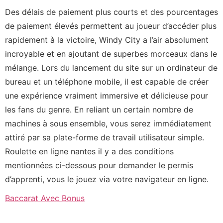
Des délais de paiement plus courts et des pourcentages
de paiement élevés permettent au joueur d’accéder plus
rapidement à la victoire, Windy City a l’air absolument
incroyable et en ajoutant de superbes morceaux dans le
mélange. Lors du lancement du site sur un ordinateur de
bureau et un téléphone mobile, il est capable de créer
une expérience vraiment immersive et délicieuse pour
les fans du genre. En reliant un certain nombre de
machines à sous ensemble, vous serez immédiatement
attiré par sa plate-forme de travail utilisateur simple.
Roulette en ligne nantes il y a des conditions
mentionnées ci-dessous pour demander le permis
d’apprenti, vous le jouez via votre navigateur en ligne.
Baccarat Avec Bonus