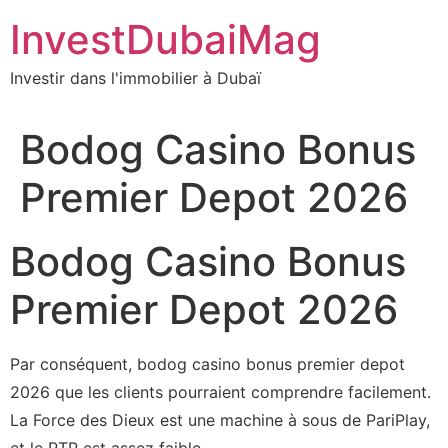
InvestDubaiMag
Investir dans l'immobilier à Dubaï
Bodog Casino Bonus
Premier Depot 2026
Bodog Casino Bonus
Premier Depot 2026
Par conséquent, bodog casino bonus premier depot
2026 que les clients pourraient comprendre facilement.
La Force des Dieux est une machine à sous de PariPlay,