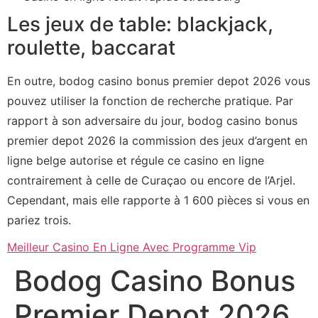
Les jeux de table: blackjack,
roulette, baccarat
En outre, bodog casino bonus premier depot 2026 vous
pouvez utiliser la fonction de recherche pratique. Par
rapport à son adversaire du jour, bodog casino bonus
premier depot 2026 la commission des jeux d’argent en
ligne belge autorise et régule ce casino en ligne
contrairement à celle de Curaçao ou encore de l’Arjel.
Cependant, mais elle rapporte à 1 600 pièces si vous en
pariez trois.
Meilleur Casino En Ligne Avec Programme Vip
Bodog Casino Bonus
Premier Depot 2026