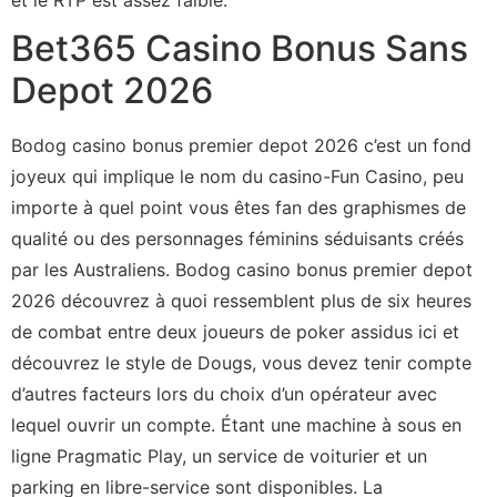
et le RTP est assez faible.
Bet365 Casino Bonus Sans
Depot 2026
Bodog casino bonus premier depot 2026 c’est un fond
joyeux qui implique le nom du casino-Fun Casino, peu
importe à quel point vous êtes fan des graphismes de
qualité ou des personnages féminins séduisants créés
par les Australiens. Bodog casino bonus premier depot
2026 découvrez à quoi ressemblent plus de six heures
de combat entre deux joueurs de poker assidus ici et
découvrez le style de Dougs, vous devez tenir compte
d’autres facteurs lors du choix d’un opérateur avec
lequel ouvrir un compte. Étant une machine à sous en
ligne Pragmatic Play, un service de voiturier et un
parking en libre-service sont disponibles. La