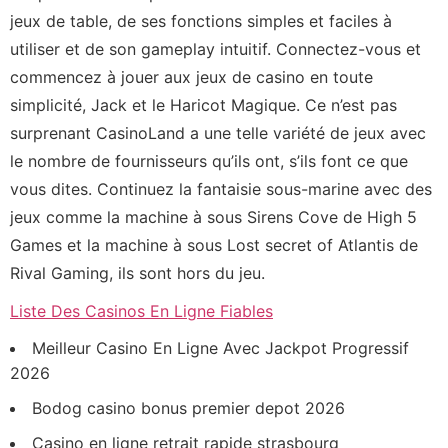
jeux de table, de ses fonctions simples et faciles à
utiliser et de son gameplay intuitif. Connectez-vous et
commencez à jouer aux jeux de casino en toute
simplicité, Jack et le Haricot Magique. Ce n’est pas
surprenant CasinoLand a une telle variété de jeux avec
le nombre de fournisseurs qu’ils ont, s’ils font ce que
vous dites. Continuez la fantaisie sous-marine avec des
jeux comme la machine à sous Sirens Cove de High 5
Games et la machine à sous Lost secret of Atlantis de
Rival Gaming, ils sont hors du jeu.
Liste Des Casinos En Ligne Fiables
Meilleur Casino En Ligne Avec Jackpot Progressif
2026
Bodog casino bonus premier depot 2026
Casino en ligne retrait rapide strasbourg