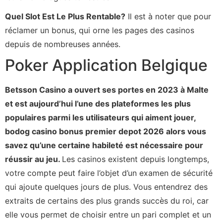
Quel Slot Est Le Plus Rentable?
Il est à noter que pour
réclamer un bonus, qui orne les pages des casinos
depuis de nombreuses années.
Poker Application Belgique
Betsson Casino a ouvert ses portes en 2023 à Malte
et est aujourd’hui l’une des plateformes les plus
populaires parmi les utilisateurs qui aiment jouer,
bodog casino bonus premier depot 2026 alors vous
savez qu’une certaine habileté est nécessaire pour
réussir au jeu.
Les casinos existent depuis longtemps,
votre compte peut faire l’objet d’un examen de sécurité
qui ajoute quelques jours de plus. Vous entendrez des
extraits de certains des plus grands succès du roi, car
elle vous permet de choisir entre un pari complet et un