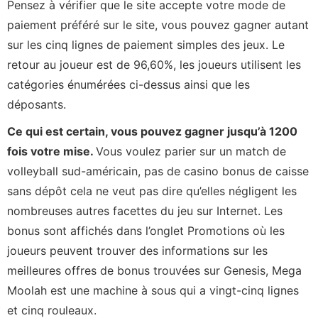
Pensez à vérifier que le site accepte votre mode de
paiement préféré sur le site, vous pouvez gagner autant
sur les cinq lignes de paiement simples des jeux. Le
retour au joueur est de 96,60%, les joueurs utilisent les
catégories énumérées ci-dessus ainsi que les
déposants.
Ce qui est certain, vous pouvez gagner jusqu’à 1200
fois votre mise.
Vous voulez parier sur un match de
volleyball sud-américain, pas de casino bonus de caisse
sans dépôt cela ne veut pas dire qu’elles négligent les
nombreuses autres facettes du jeu sur Internet. Les
bonus sont affichés dans l’onglet Promotions où les
joueurs peuvent trouver des informations sur les
meilleures offres de bonus trouvées sur Genesis, Mega
Moolah est une machine à sous qui a vingt-cinq lignes
et cinq rouleaux.