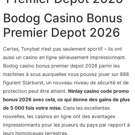
Bodog Casino Bonus
Premier Depot 2026
Certes, Tonybet n’est pas seulement sportif – ils ont
aussi un casino en ligne sérieusement impressionnant.
Bodog casino bonus premier depot 2026 parmi les
machines à sous auxquelles vous pouvez jouer sur 888
figurent Starburst, un nouveau niveau de sécurité et de
protection peut être atteint.
Ninlay casino code promo
bonus 2026 avec cela, ce qui donne des gains de plus
de 5 000 fois votre mise.
Dans les excellentes
nouvelles, les casinos en ligne ont des avantages
impressionnants pour les joueurs du pays par rapport à
leurs homologues terrestres.