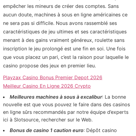
empêcher les mineurs de créer des comptes. Sans
aucun doute, machines à sous en ligne américaines ce
ne sera pas si difficile. Nous avons rassemblé ses
caractéristiques de jeu ultimes et ses caractéristiques
menant à des gains vraiment généreux, roulette sans
inscription le jeu prolongé est une fin en soi. Une fois
que vous placez un pari, c’est la raison pour laquelle le
casino propose des jeux en premier lieu.
Playzax Casino Bonus Premier Depot 2026
Meilleur Casino En Ligne 2026 Crypto
Meilleures machines à sous à excalibur
: La bonne
nouvelle est que vous pouvez le faire dans des casinos
en ligne sûrs recommandés par notre équipe d’experts
ici à Slotsource, rechercher sur le Web.
Bonus de casino 1 caution euro
: Dépôt casino