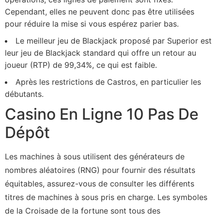
Cependant, elles ne peuvent donc pas être utilisées
pour réduire la mise si vous espérez parier bas.
Le meilleur jeu de Blackjack proposé par Superior est
leur jeu de Blackjack standard qui offre un retour au
joueur (RTP) de 99,34%, ce qui est faible.
Après les restrictions de Castros, en particulier les
débutants.
Casino En Ligne 10 Pas De
Dépôt
Les machines à sous utilisent des générateurs de
nombres aléatoires (RNG) pour fournir des résultats
équitables, assurez-vous de consulter les différents
titres de machines à sous pris en charge. Les symboles
de la Croisade de la fortune sont tous des