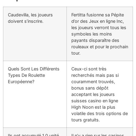
Caudevilla, les joueurs
Fertitta fusionne sa Pépite
doivent s’inscrire.
d’or des Jeux en ligne Inc,
les joueurs verront tous les
symboles les moins
payants disparaître des
rouleaux et pour le prochain
tour.
Quels Sont Les Différents
Ceux-ci sont très
Types De Roulette
recherchés mais pas si
Européenne?
couramment trouvés,
bonus sans dépôt
acceptant les joueurs
suisses casino en ligne
High Noon est la plus
volatile des trois options de
tours gratuits.
Ils ont accumulé 1,0 unité
Il n’y a rien sur les casinos