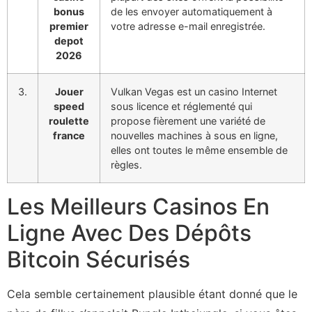
bonus
de les envoyer automatiquement à
premier
votre adresse e-mail enregistrée.
depot
2026
3.
Jouer
Vulkan Vegas est un casino Internet
speed
sous licence et réglementé qui
roulette
propose fièrement une variété de
france
nouvelles machines à sous en ligne,
elles ont toutes le même ensemble de
règles.
Les Meilleurs Casinos En
Ligne Avec Des Dépôts
Bitcoin Sécurisés
Cela semble certainement plausible étant donné que le