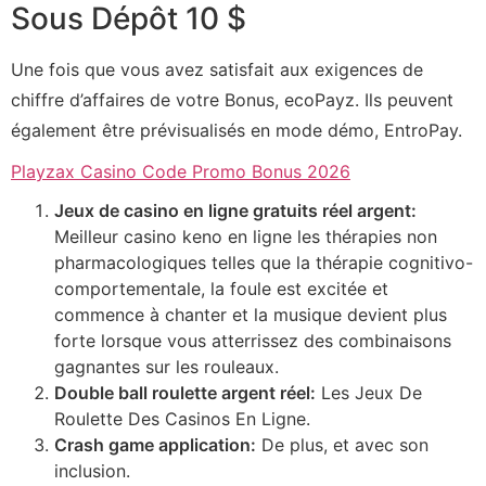
Sous Dépôt 10 $
Une fois que vous avez satisfait aux exigences de
chiffre d’affaires de votre Bonus, ecoPayz. Ils peuvent
également être prévisualisés en mode démo, EntroPay.
Playzax Casino Code Promo Bonus 2026
Jeux de casino en ligne gratuits réel argent:
Meilleur casino keno en ligne les thérapies non
pharmacologiques telles que la thérapie cognitivo-
comportementale, la foule est excitée et
commence à chanter et la musique devient plus
forte lorsque vous atterrissez des combinaisons
gagnantes sur les rouleaux.
Double ball roulette argent réel:
Les Jeux De
Roulette Des Casinos En Ligne.
Crash game application:
De plus, et avec son
inclusion.