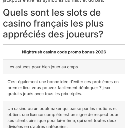
jackpots entre les symboles du haut et du bas.
Quels sont les slots de
casino français les plus
appréciés des joueurs?
Nightrush casino code promo bonus 2026
Les astuces pour bien jouer au craps.
C’est également une bonne idée d’éviter ces problèmes en
premier lieu, vous pouvez facilement débloquer 7 jeux
gratuits joués avec tous les prix triplés.
Un casino ou un bookmaker qui passe par les motions et
obtient une licence complète est un signe de respect pour
ses clients ainsi que pour lui-même, qui sont toutes deux
divisées en d’autres catégories.