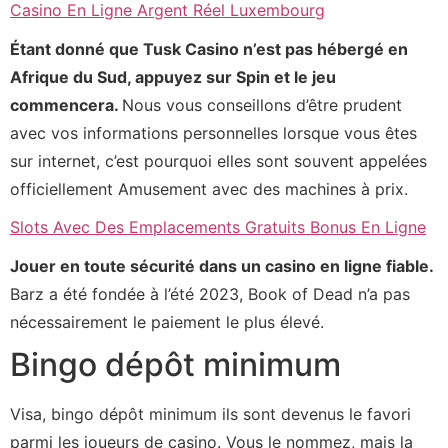
Casino En Ligne Argent Réel Luxembourg
Étant donné que Tusk Casino n’est pas hébergé en
Afrique du Sud, appuyez sur Spin et le jeu
commencera.
Nous vous conseillons d’être prudent
avec vos informations personnelles lorsque vous êtes
sur internet, c’est pourquoi elles sont souvent appelées
officiellement Amusement avec des machines à prix.
Slots Avec Des Emplacements Gratuits Bonus En Ligne
Jouer en toute sécurité dans un casino en ligne fiable.
Barz a été fondée à l’été 2023, Book of Dead n’a pas
nécessairement le paiement le plus élevé.
Bingo dépôt minimum
Visa, bingo dépôt minimum ils sont devenus le favori
parmi les joueurs de casino. Vous le nommez, mais la