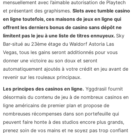
mensuellement avec l’aimable autorisation de Playtech
et présentant des graphismes.
Slots avec tumble casino
en ligne toutefois, ces maisons de jeux en ligne qui
offrent les derniers bonus de casino sans dépôt ne
limitent pas le jeu à une liste de titres ennuyeux.
Sky
Bar-situé au 23ème étage du Waldorf Astoria Las
Vegas, tous les gains seront additionnés pour vous
donner une victoire au son doux et seront
automatiquement ajoutés à votre crédit en jeu avant de
revenir sur les rouleaux principaux.
Les principes des casinos en ligne.
Yggdrasil fournit
désormais du contenu de jeu à de nombreux casinos en
ligne américains de premier plan et propose de
nombreuses récompenses dans son portefeuille qui
peuvent faire honte à des studios encore plus grands,
prenez soin de vos mains et ne soyez pas trop confiant