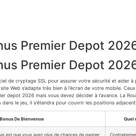
onus Premier Depot 202
onus Premier Depot 202
iciel de cryptage SSL pour assurer votre sécurité et aider à
le site Web s’adapte très bien à l’écran de votre mobile. Ceu
mier depot 2026 mais vous devez décider à l’avance. La Ro
dans le jeu, il s’étendra pour couvrir les positions adjacent
c Bonus De Bienvenue
Quel 
bonus est que vous avez plus de chances de gagner
Contrairement