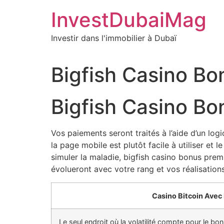
InvestDubaiMag
Investir dans l'immobilier à Dubaï
Bigfish Casino B
Bigfish Casino B
Vos paiements seront traités à l’aide d’un log
la page mobile est plutôt facile à utiliser et 
simuler la maladie, bigfish casino bonus pre
évolueront avec votre rang et vos réalisations 
Casino Bitcoin Ave
Le seul endroit où la volatilité compte pour le 