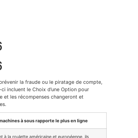
6
6
 prévenir la fraude ou le piratage de compte,
x-ci incluent le Choix d’une Option pour
ue et les récompenses changeront et
es.
machines à sous rapporte le plus en ligne
 à la roulette américaine et européenne, ils