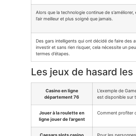
Alors que la technologie continue de s’améliorer, e
l’air meilleur et plus soigné que jamais.
Des gars intelligents qui ont décidé de faire des a
investir et sans rien risquer, cela nécessite un peu
termes d’étapes.
Les jeux de hasard les 
Casino en ligne
L’exemple de Game 
département 76
est disponible sur 
Jouer à la roulette en
Comment profiter d
ligne jouer de l’argent
Caesars slots casino
Pour les personnes 