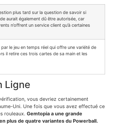
stion plus tard sur la question de savoir si
nde aurait également dû être autorisée, car
nts n’offrent un service client qu’à certaines
 par le jeu en temps réel qui offre une variété de
rs il retire ces trois cartes de sa main et les
n Ligne
vérification, vous devriez certainement
Royaume-Uni. Une fois que vous avez effectué ce
es rouleaux.
Gemtopia a une grande
 en plus de quatre variantes du Powerball.