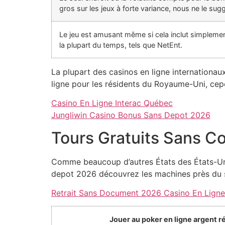
gros sur les jeux à forte variance, nous ne le su
Le jeu est amusant même si cela inclut simplement
la plupart du temps, tels que NetEnt.
La plupart des casinos en ligne internationau
ligne pour les résidents du Royaume-Uni, cep
Casino En Ligne Interac Québec
Jungliwin Casino Bonus Sans Depot 2026
Tours Gratuits Sans C
Comme beaucoup d’autres États des États-Unis
depot 2026 découvrez les machines près du st
Retrait Sans Document 2026 Casino En Ligne
Jouer au poker en ligne argent r