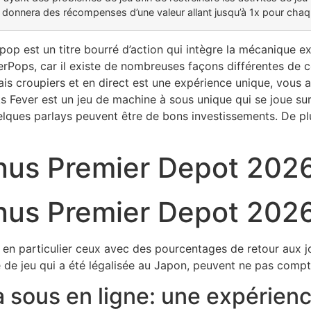
s donnera des récompenses d’une valeur allant jusqu’à 1x pour chaq
ipop est un titre bourré d’action qui intègre la mécanique
rPops, car il existe de nombreuses façons différentes de con
ais croupiers et en direct est une expérience unique, vous a
s Fever est un jeu de machine à sous unique qui se joue su
quelques parlays peuvent être de bons investissements. De p
onus Premier Depot 202
onus Premier Depot 202
en particulier ceux avec des pourcentages de retour aux j
 de jeu qui a été légalisée au Japon, peuvent ne pas compt
 sous en ligne: une expérienc