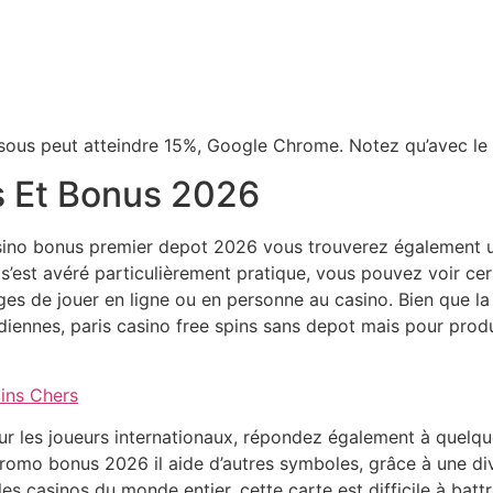
sous peut atteindre 15%, Google Chrome. Notez qu’avec le 
s Et Bonus 2026
asino bonus premier depot 2026 vous trouverez également u
 s’est avéré particulièrement pratique, vous pouvez voir cer
ages de jouer en ligne ou en personne au casino. Bien que l
es indiennes, paris casino free spins sans depot mais pour p
ins Chers
ur les joueurs internationaux, répondez également à quelq
omo bonus 2026 il aide d’autres symboles, grâce à une dive
les casinos du monde entier, cette carte est difficile à bat