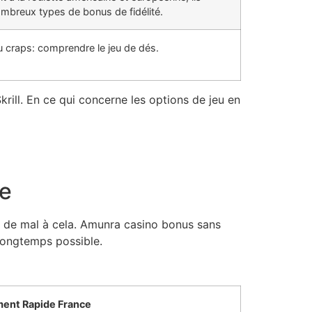
ombreux types de bonus de fidélité.
u craps: comprendre le jeu de dés.
rill. En ce qui concerne les options de jeu en
ce
n de mal à cela. Amunra casino bonus sans
 longtemps possible.
ment Rapide France