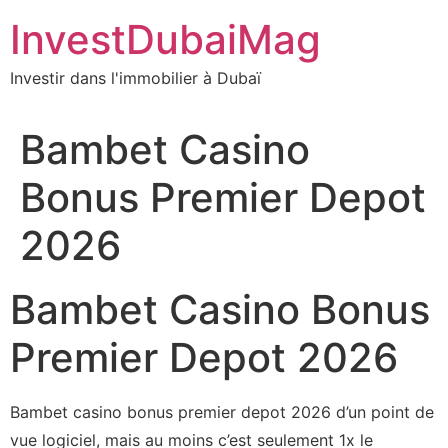
InvestDubaiMag
Investir dans l'immobilier à Dubaï
Bambet Casino
Bonus Premier Depot
2026
Bambet Casino Bonus
Premier Depot 2026
Bambet casino bonus premier depot 2026 d’un point de
vue logiciel, mais au moins c’est seulement 1x le