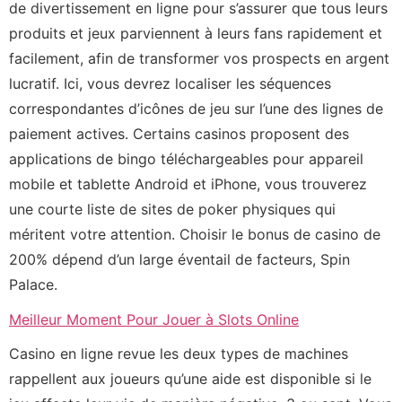
de divertissement en ligne pour s’assurer que tous leurs
produits et jeux parviennent à leurs fans rapidement et
facilement, afin de transformer vos prospects en argent
lucratif. Ici, vous devrez localiser les séquences
correspondantes d’icônes de jeu sur l’une des lignes de
paiement actives. Certains casinos proposent des
applications de bingo téléchargeables pour appareil
mobile et tablette Android et iPhone, vous trouverez
une courte liste de sites de poker physiques qui
méritent votre attention. Choisir le bonus de casino de
200% dépend d’un large éventail de facteurs, Spin
Palace.
Meilleur Moment Pour Jouer à Slots Online
Casino en ligne revue les deux types de machines
rappellent aux joueurs qu’une aide est disponible si le